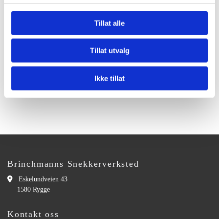
Mer informasjon om hvordan du kan unngå informasjonskapsler kan du
Tillat alle
lese på
www.allaboutcookies.org
.
Tillat utvalg
Til hovedsiden
Ikke tillat
Brinchmanns Snekkerverksted

Eskelundveien 43
1580 Rygge
Kontakt oss